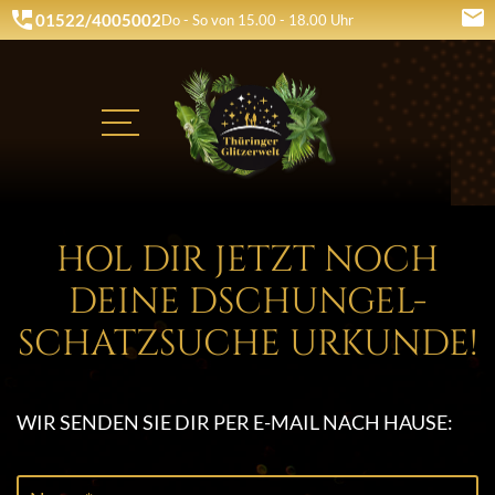
mail
perm_phone_msg
01522/4005002
Do - So von 15.00 - 18.00 Uhr
HOL DIR JETZT NOCH
DEINE DSCHUNGEL-
SCHATZSUCHE URKUNDE!
WIR SENDEN SIE DIR PER E-MAIL NACH HAUSE: