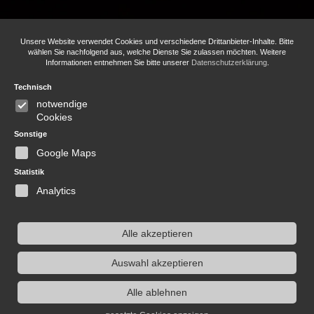
Unsere Website verwendet Cookies und verschiedene Drittanbieter-Inhalte. Bitte
wählen Sie nachfolgend aus, welche Dienste Sie zulassen möchten. Weitere
Informationen entnehmen Sie bitte unserer
Datenschutzerklärung
.
Technisch
© GLANZ & GLORIA GmbH
notwendige
FAQ
Impressum
Parkordnung
Cookies
Datenschutz
Gruppenbuchung
Sonstige
Newsletter Anmeldung
Google Maps
Teilnahmebedingungen Schatzsuche
Statistik
Analytics
Alle akzeptieren
Auswahl akzeptieren
Alle ablehnen